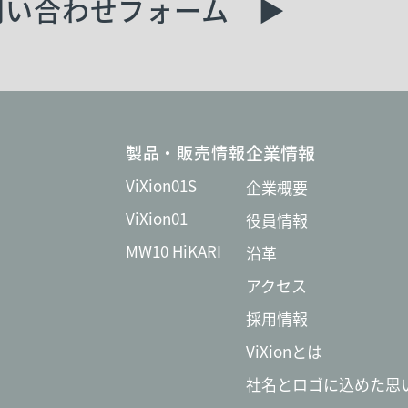
問い合わせフォーム ▶︎
製品・販売情報
企業情報
ViXion01S
企業概要
ViXion01
役員情報
MW10 HiKARI
沿革
アクセス
採用情報
ViXionとは
社名とロゴに込めた思