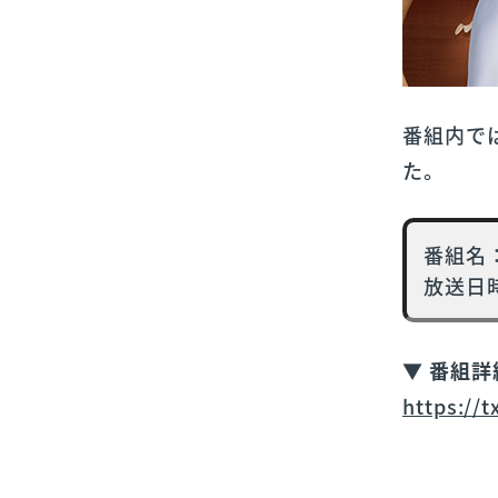
番組内では
た。
番組名：
放送日時
▼ 番組
https://t