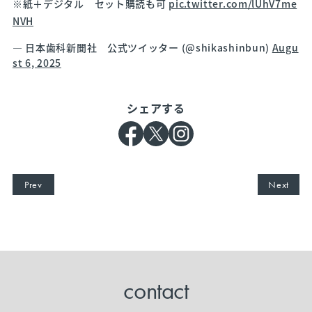
※紙＋デジタル セット購読も可
pic.twitter.com/lUhV7me
NVH
— 日本歯科新聞社 公式ツイッター (@shikashinbun)
Augu
st 6, 2025
シェアする
Prev
Next
contact